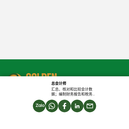
总会计师
汇总、核对和比较会计数
据；编制财务报告和税务
报告；监督企业的财务和
会计状况；确保会计工作
JOINT STOCK COMPANY
的准确性、透明度和合规
性。招聘职位：总会计
Part of lot CN 2, Loc Son Industrial Park, B'Lao Ward, Lam Dong
师。人数：1人 – 在林同省
布劳坊禄山工业园区工
REPRESENTATIVE OFFICE IN HCMC
作。工作时间：周一至周