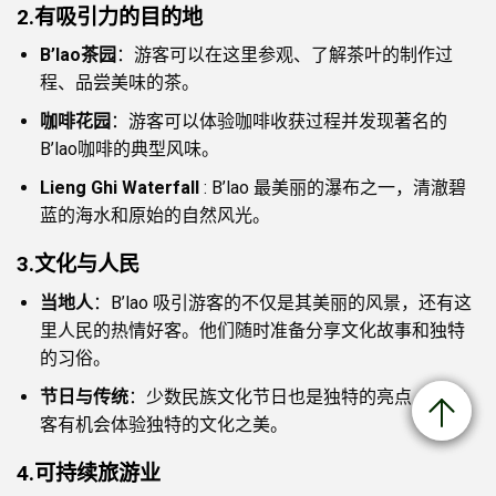
2.
有吸引力的目的地
B’lao茶园
：游客可以在这里参观、了解茶叶的制作过
姓名
*
程、品尝美味的茶。
咖啡花园
：游客可以体验咖啡收获过程并发现著名的
电子邮件
*
B’lao咖啡的典型风味。
Lieng Ghi Waterfall
: B’lao 最美丽的瀑布之一，清澈碧
Câu hỏi đề xuất
蓝的海水和原始的自然风光。
3.
文化与人民
当地人
：B’lao 吸引游客的不仅是其美丽的风景，还有这
里人民的热情好客。他们随时准备分享文化故事和独特
的习俗。
发送
节日与传统
：少数民族文化节日也是独特的亮点，让游
客有机会体验独特的文化之美。
4.
可持续旅游业