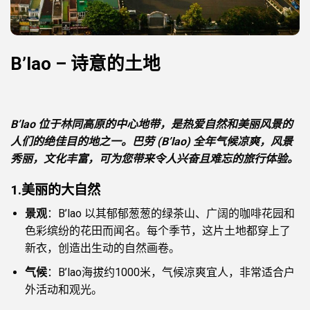
B’lao – 诗意的土地
B’lao 位于林同高原的中心地带，是热爱自然和美丽风景的
人们的绝佳目的地之一。巴劳 (B’lao) 全年气候凉爽，风景
秀丽，文化丰富，可为您带来令人兴奋且难忘的旅行体验。
1.
美丽的大自然
景观
：B’lao 以其郁郁葱葱的绿茶山、广阔的咖啡花园和
色彩缤纷的花田而闻名。每个季节，这片土地都穿上了
新衣，创造出生动的自然画卷。
气候
：B’lao海拔约1000米，气候凉爽宜人，非常适合户
外活动和观光。
联系我们