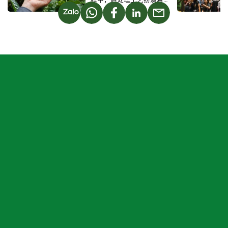
决定风味与品质的关键角
JOINT STOCK COMPANY
色。其中，一项在
B’lao（保禄，林同省）咖
Part of lot CN 2, Loc Son Industrial Park, B'Lao Ward, Lam Dong
啡产区成功应用的突出技
术，便是蜜处理法（Honey
REPRESENTATIVE OFFICE IN HCMC
Process）。这也是Golden
17TH FL, Tower A2, Viettel Complex, 285 CMT8 Str, Dist. 10, HCMC
Robusta蜜处理咖啡风味独
特的秘诀所在。 什么是蜜
处理法？ 蜜处理是一种结
HOTLINE:
0919 252 968
合干处理和水洗处理两种
EMAIL:
contact@goldenrobusta.vn
传统方式的咖啡后处理技
术。去除果皮后，咖啡豆
GU NGON:
1900989973
仍保留其外层的粘液层
（含糖分、果胶和天然
EMAIL:
gungon@goldenrobusta.vn
酶），然后进行自然干
燥。这个粘液层就是“蜜”
E-COMMERECE
——并非真正的蜂蜜，而是
因其粘稠度与金黄色外观
而得名。 在Golden
Information & Policies
Robusta，我们根据B’lao
特有的气候条件优化了这
一工艺——当地高海拔、稳
定湿度与温和阳光，有利
于咖啡在自然条件下均匀
干燥，完整保留风味。 为
© 2026 GOLDEN ROBUSTA
什么在B’lao选择蜜处理