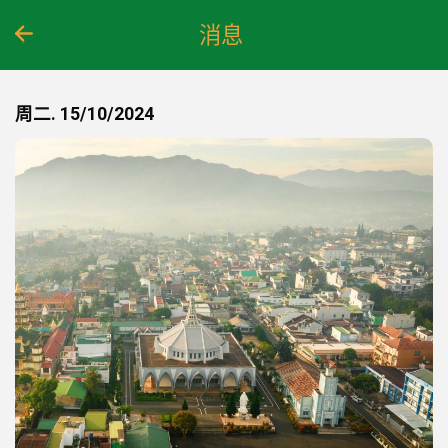
跳
消息
到
内
容
周二. 15/10/2024