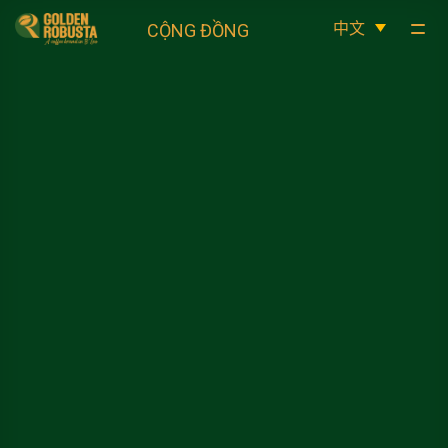
跳
CỘNG ĐỒNG
到
内
容