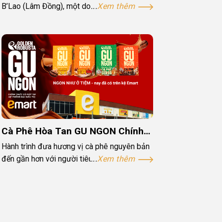
B’Lao (Lâm Đồng), một doanh nghiệp đã
Xem thêm
dành nhiều năm kiên tâm xây dựng một
mạng lưới hơn 1.500 nông hộ để...
Cà Phê Hòa Tan GU NGON Chính
Thức Có Mặt Tại Hệ Thống Đại
Hành trình đưa hương vị cà phê nguyên bản
Siêu Thị Emart
đến gần hơn với người tiêu dùng Việt vừa
Xem thêm
đánh dấu cột mốc mới: Dòng sản phẩm Cà
phê hòa tan...