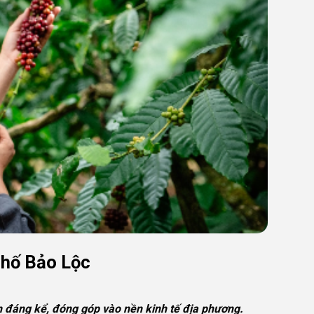
LIÊN HỆ VỚI CHÚNG TÔI
Tên
*
Email - Phone
*
Câu hỏi đề xuất
phố Bảo Lộc
n đáng kể, đóng góp vào nền kinh tế địa phương.