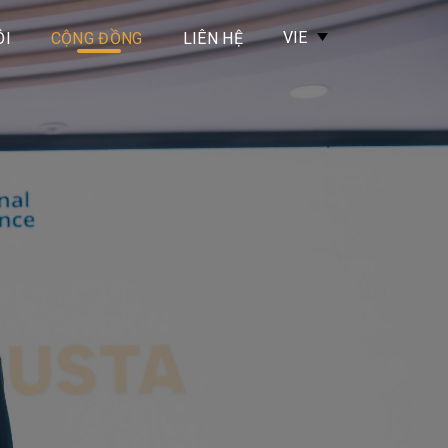
ÔI
CỘNG ĐỒNG
LIÊN HỆ