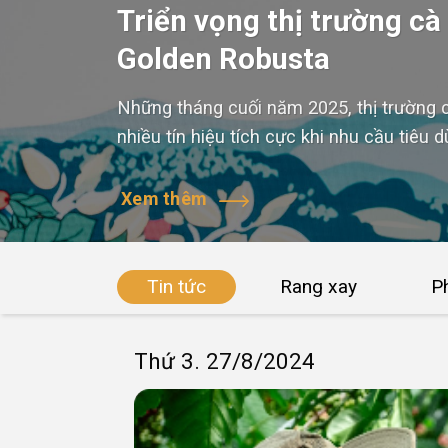
Triển vọng thị trường cà
Golden Robusta
Những tháng cuối năm 2025, thị trường 
nhiều tín hiệu tích cực khi nhu cầu tiêu 
xuất khẩu duy trì ở mức cao, và xuất k
dự báo có thể vượt mốc 8 tỉ USD trong ni
Xem thêm
Tin tức
Rang xay
P
Thứ 3. 27/8/2024