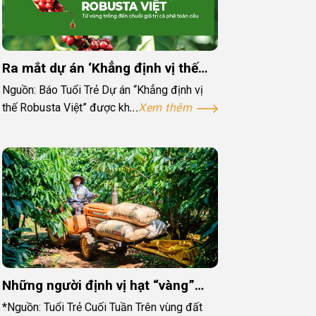
Ra mắt dự án ‘Khẳng định vị thế
Robusta Việt’: Nâng giá trị hạt cà
Nguồn: Báo Tuổi Trẻ Dự án “Khẳng định vị
phê từ gốc
thế Robusta Việt” được khởi động với mục
Xem thêm
tiêu kết nối từ nông dân, doanh nghiệp đến
cơ quan quản lý...
Những người định vị hạt “vàng”
Robusta ở xứ B’Lao
*Nguồn: Tuổi Trẻ Cuối Tuần Trên vùng đất