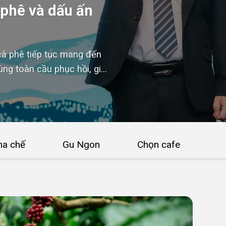
 phê và dấu ấn
cà phê tiếp tục mang đến
dùng toàn cầu phục hồi, giá
hẩu cà phê Việt Nam được
ên vụ...
ha chế
Gu Ngon
Chọn cafe